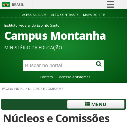
BRASIL
Simplifique!
ACESSIBILIDADE
ALTO CONTRASTE
MAPA DO SITE
Comunica BR
Instituto Federal do Espírito Santo
Campus Montanha
Participe
Acesso à informação
MINISTÉRIO DA EDUCAÇÃO
Legislação
Canais
Contato
Acesso a sistemas
PÁGINA INICIAL
>
NÚCLEOS E COMISSÕES
MENU
Núcleos e Comissões