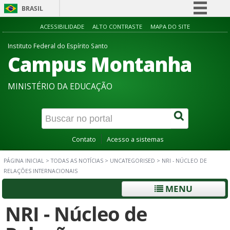
BRASIL
Simplifique!
ACESSIBILIDADE
ALTO CONTRASTE
MAPA DO SITE
Comunica BR
Instituto Federal do Espírito Santo
Campus Montanha
Participe
Acesso à informação
MINISTÉRIO DA EDUCAÇÃO
Legislação
Canais
Contato
Acesso a sistemas
PÁGINA INICIAL
>
TODAS AS NOTÍCIAS
>
UNCATEGORISED
>
NRI - NÚCLEO DE
RELAÇÕES INTERNACIONAIS
MENU
NRI - Núcleo de