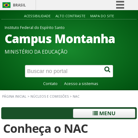
BRASIL
Simplifique!
ACESSIBILIDADE
ALTO CONTRASTE
MAPA DO SITE
Comunica BR
Instituto Federal do Espírito Santo
Campus Montanha
Participe
Acesso à informação
MINISTÉRIO DA EDUCAÇÃO
Legislação
Canais
Contato
Acesso a sistemas
PÁGINA INICIAL
>
NÚCLEOS E COMISSÕES
>
NAC
MENU
Conheça o NAC