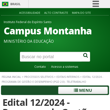
BRASIL
Simplifique!
ACESSIBILIDADE
ALTO CONTRASTE
MAPA DO SITE
Comunica BR
Instituto Federal do Espírito Santo
Campus Montanha
Participe
Acesso à informação
MINISTÉRIO DA EDUCAÇÃO
Legislação
Canais
Contato
Acesso a sistemas
PÁGINA INICIAL
>
PROCESSOS SELETIVOS
>
EDITAIS INTERNOS
>
EDITAL 12/2024 -
PROGRAMA DE GESTÃO E DESEMPENHO (PGD 2.0) - TELETRABALHO
MENU
Edital 12/2024 -