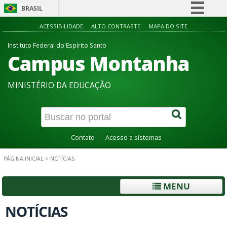
BRASIL
Simplifique!
ACESSIBILIDADE
ALTO CONTRASTE
MAPA DO SITE
Comunica BR
Instituto Federal do Espírito Santo
Campus Montanha
Participe
Acesso à informação
MINISTÉRIO DA EDUCAÇÃO
Legislação
Canais
Contato
Acesso a sistemas
PÁGINA INICIAL
>
NOTÍCIAS
MENU
NOTÍCIAS