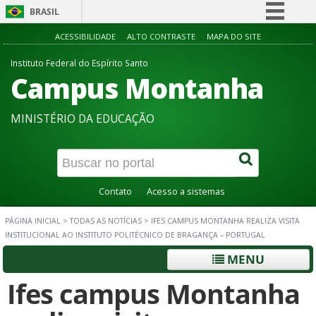
BRASIL
Simplifique!
ACESSIBILIDADE
ALTO CONTRASTE
MAPA DO SITE
Comunica BR
Instituto Federal do Espírito Santo
Campus Montanha
Participe
Acesso à informação
MINISTÉRIO DA EDUCAÇÃO
Legislação
Canais
Contato
Acesso a sistemas
PÁGINA INICIAL
>
TODAS AS NOTÍCIAS
>
IFES CAMPUS MONTANHA REALIZA VISITA
INSTITUCIONAL AO INSTITUTO POLITÉCNICO DE BRAGANÇA – PORTUGAL
MENU
Ifes campus Montanha