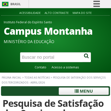
BRASIL
Simplifique!
ACESSIBILIDADE
ALTO CONTRASTE
MAPA DO SITE
Comunica BR
Instituto Federal do Espírito Santo
Campus Montanha
Participe
Acesso à informação
MINISTÉRIO DA EDUCAÇÃO
Legislação
Canais
Contato
Acesso a sistemas
PÁGINA INICIAL
>
TODAS AS NOTÍCIAS
>
PESQUISA DE SATISFAÇÃO DOS SERVIÇOS
DOS TERCEIRIZADOS - ABRIL/2026
MENU
Pesquisa de Satisfação