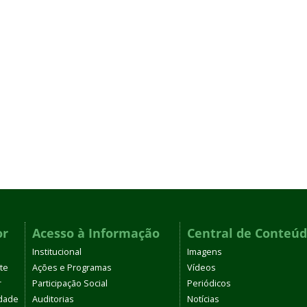
or
Acesso à Informação
Central de Conteú
Institucional
Imagens
te
Ações e Programas
Vídeos
r
Participação Social
Periódicos
dade
Auditorias
Notícias