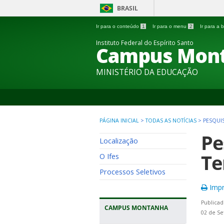
BRASIL
Ir para o conteúdo
1
Ir para o menu
2
Ir para a
Instituto Federal do Espírito Santo
Campus Mon
MINISTÉRIO DA EDUCAÇÃO
PÁGINA INICIAL
>
TODAS AS NOTÍCIAS
>
PESQUI
Pe
Localização
Te
O Ifes
Processos Seletivos
Impr
Publicad
CAMPUS MONTANHA
02 de Se