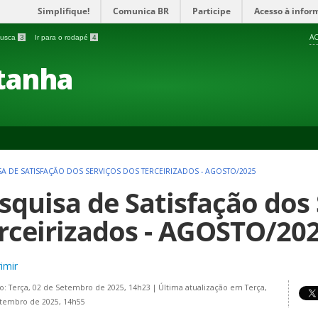
Simplifique!
Comunica BR
Participe
Acesso à infor
AC
 busca
3
Ir para o rodapé
4
tanha
SA DE SATISFAÇÃO DOS SERVIÇOS DOS TERCEIRIZADOS - AGOSTO/2025
squisa de Satisfação dos 
rceirizados - AGOSTO/20
imir
o: Terça, 02 de Setembro de 2025, 14h23
|
Última atualização em Terça,
tembro de 2025, 14h55