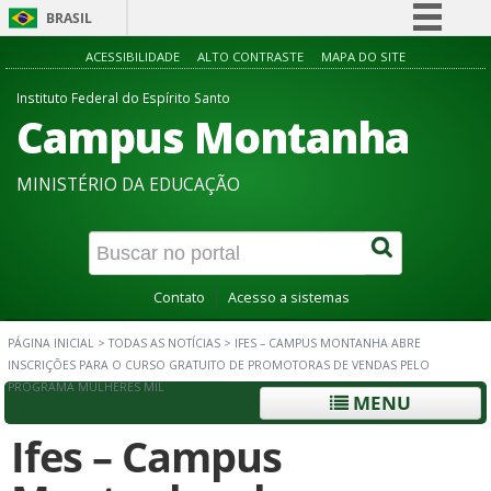
BRASIL
Simplifique!
ACESSIBILIDADE
ALTO CONTRASTE
MAPA DO SITE
Comunica BR
Instituto Federal do Espírito Santo
Campus Montanha
Participe
Acesso à informação
MINISTÉRIO DA EDUCAÇÃO
Legislação
Canais
Contato
Acesso a sistemas
PÁGINA INICIAL
>
TODAS AS NOTÍCIAS
>
IFES – CAMPUS MONTANHA ABRE
INSCRIÇÕES PARA O CURSO GRATUITO DE PROMOTORAS DE VENDAS PELO
PROGRAMA MULHERES MIL
MENU
Ifes – Campus