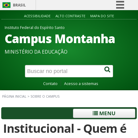
BRASIL
Simplifique!
ACESSIBILIDADE
ALTO CONTRASTE
MAPA DO SITE
Comunica BR
Instituto Federal do Espírito Santo
Campus Montanha
Participe
Acesso à informação
MINISTÉRIO DA EDUCAÇÃO
Legislação
Canais
Contato
Acesso a sistemas
PÁGINA INICIAL
>
SOBRE O CAMPUS
MENU
Institucional - Quem é