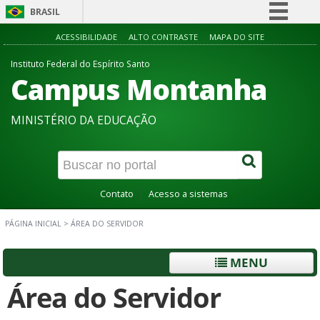
BRASIL
Simplifique!
ACESSIBILIDADE
ALTO CONTRASTE
MAPA DO SITE
Comunica BR
Instituto Federal do Espírito Santo
Campus Montanha
Participe
Acesso à informação
MINISTÉRIO DA EDUCAÇÃO
Legislação
Canais
Contato
Acesso a sistemas
PÁGINA INICIAL
>
ÁREA DO SERVIDOR
MENU
Área do Servidor