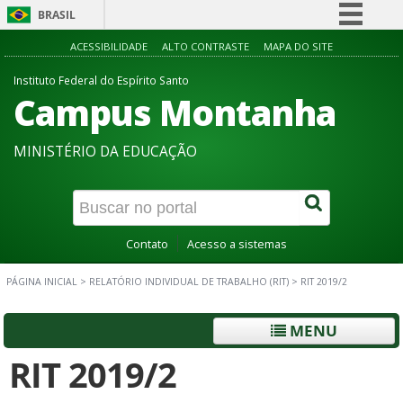
BRASIL
Simplifique!
ACESSIBILIDADE
ALTO CONTRASTE
MAPA DO SITE
Comunica BR
Instituto Federal do Espírito Santo
Campus Montanha
Participe
Acesso à informação
MINISTÉRIO DA EDUCAÇÃO
Legislação
Canais
Contato
Acesso a sistemas
PÁGINA INICIAL
>
RELATÓRIO INDIVIDUAL DE TRABALHO (RIT)
>
RIT 2019/2
MENU
RIT 2019/2