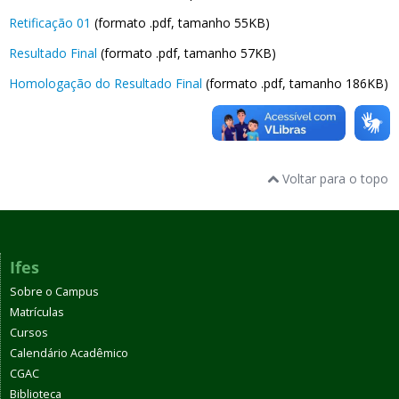
Retificação 01
(formato .pdf, tamanho 55KB)
Resultado Final
(formato .pdf, tamanho 57KB)
Homologação do Resultado Final
(formato .pdf, tamanho 186KB)
Voltar para o topo
Ifes
Sobre o Campus
Matrículas
Cursos
Calendário Acadêmico
CGAC
Biblioteca