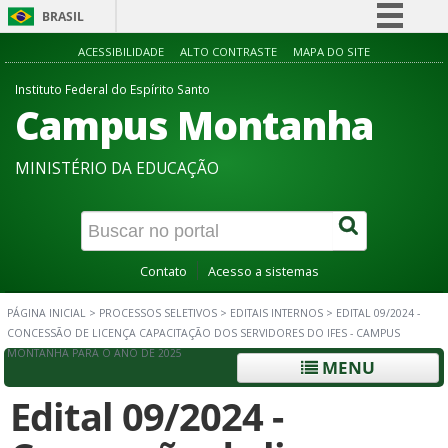
BRASIL
Simplifique!
ACESSIBILIDADE
ALTO CONTRASTE
MAPA DO SITE
Comunica BR
Instituto Federal do Espírito Santo
Campus Montanha
Participe
Acesso à informação
MINISTÉRIO DA EDUCAÇÃO
Legislação
Canais
Contato
Acesso a sistemas
PÁGINA INICIAL
>
PROCESSOS SELETIVOS
>
EDITAIS INTERNOS
>
EDITAL 09/2024 -
CONCESSÃO DE LICENÇA CAPACITAÇÃO DOS SERVIDORES DO IFES - CAMPUS
MONTANHA PARA O ANO DE 2025
MENU
Edital 09/2024 -