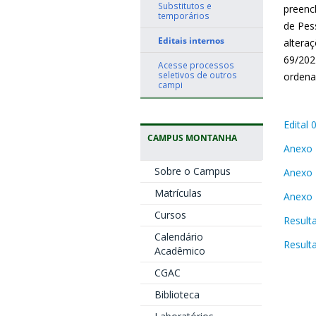
Substitutos e
preenc
temporários
de Pes
Editais internos
altera
69/202
Acesse processos
seletivos de outros
ordena
campi
Edital
CAMPUS MONTANHA
Anexo 
Sobre o Campus
Anexo 
Matrículas
Anexo 
Cursos
Result
Calendário
Result
Acadêmico
CGAC
Biblioteca