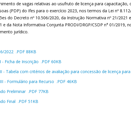
himento de vagas relativas ao usufruto de licença para capacitação
soas (PDP) do Ifes para o exercício 2023, nos termos da Lei nº 8.112
ções do Decreto nº 10.506/2020, da Instrução Normativa nº 21/2021 e
1 e da Nota Informativa Conjunta PRODI/DRGP/CSDP n° 01/2019, no
mento jurídico.
 06/2022 .PDF 88KB
I - Ficha de Inscrição .PDF 60KB
II - Tabela com critérios de avaliação para concessão de licença pa
III - Formulário para Recurso .PDF 46KB
ado Preliminar .PDF 77KB
ado Final .PDF 51KB