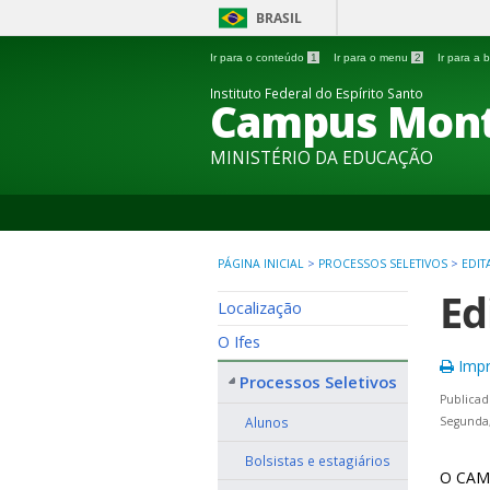
BRASIL
Ir para o conteúdo
1
Ir para o menu
2
Ir para a
Instituto Federal do Espírito Santo
Campus Mon
MINISTÉRIO DA EDUCAÇÃO
PÁGINA INICIAL
>
PROCESSOS SELETIVOS
>
EDIT
Ed
Localização
O Ifes
Impr
Processos Seletivos
Publicad
Alunos
Segunda
Bolsistas e estagiários
O CAMP