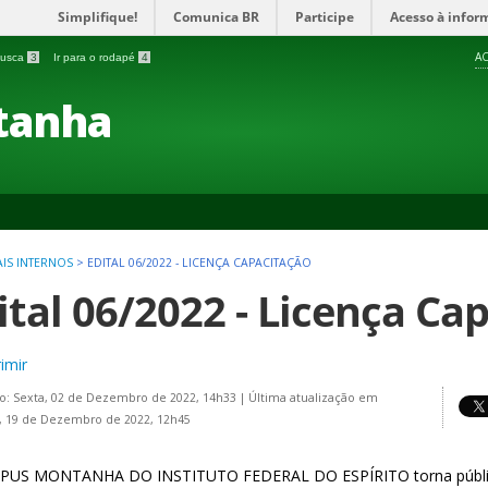
Simplifique!
Comunica BR
Participe
Acesso à infor
AC
 busca
3
Ir para o rodapé
4
tanha
AIS INTERNOS
>
EDITAL 06/2022 - LICENÇA CAPACITAÇÃO
ital 06/2022 - Licença Ca
imir
o: Sexta, 02 de Dezembro de 2022, 14h33
|
Última atualização em
, 19 de Dezembro de 2022, 12h45
US MONTANHA DO INSTITUTO FEDERAL DO ESPÍRITO torna públicas 