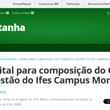
Simplifique!
Comunica BR
Participe
Acesso à infor
AC
 busca
3
Ir para o rodapé
4
tanha
AIS INTERNOS
>
EDITAL PARA COMPOSIÇÃO DO CONSELHO GESTÃO DO IFES CAMPUS
ital para composição do
stão do Ifes Campus Mo
imir
o: Sexta, 02 de Agosto de 2019, 08h52
|
Última atualização em Sexta, 23
o de 2019, 13h20