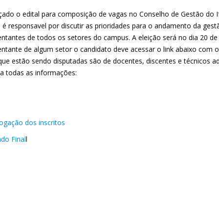
nçado o edital para composição de vagas no Conselho de Gestão do
 é responsavel por discutir as prioridades para o andamento da ge
entantes de todos os setores do campus. A eleição será no dia 20 de
ntante de algum setor o candidato deve acessar o link abaixo com o Ed
que estão sendo disputadas são de docentes, discentes e técnicos admi
a todas as informações:
gação dos inscritos
ado Final
l