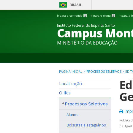
BRASIL
Ir para o conteúdo
1
Ir para o menu
2
Ir para a
Instituto Federal do Espírito Santo
Campus Mon
MINISTÉRIO DA EDUCAÇÃO
PÁGINA INICIAL
>
PROCESSOS SELETIVOS
>
EDIT
Ed
Localização
Ge
O Ifes
Processos Seletivos
Impr
Alunos
Publicad
Bolsistas e estagiários
de Agost