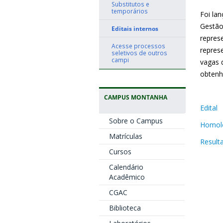
Substitutos e
temporários
Foi la
Gestão
Editais internos
repres
Acesse processos
represe
seletivos de outros
campi
vagas 
obtenh
CAMPUS MONTANHA
Edital
Sobre o Campus
Homolo
Matrículas
Result
Cursos
Calendário
Acadêmico
CGAC
Biblioteca