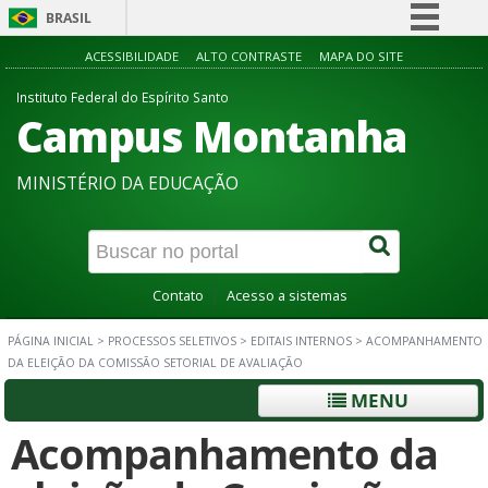
BRASIL
Simplifique!
ACESSIBILIDADE
ALTO CONTRASTE
MAPA DO SITE
Comunica BR
Instituto Federal do Espírito Santo
Campus Montanha
Participe
Acesso à informação
MINISTÉRIO DA EDUCAÇÃO
Legislação
Canais
Contato
Acesso a sistemas
PÁGINA INICIAL
>
PROCESSOS SELETIVOS
>
EDITAIS INTERNOS
>
ACOMPANHAMENTO
DA ELEIÇÃO DA COMISSÃO SETORIAL DE AVALIAÇÃO
MENU
Acompanhamento da