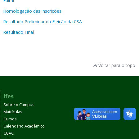
Edital
Homologação das inscrições
Resultado Preliminar da Eleição da CSA
Resultado Final
Voltar para o topo
Ifes
Sobre o Campus
Matrículas
Cursos
Calendário Acadêmico
CGAC