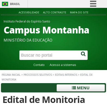
BRASIL
Simplifique!
ACESSIBILIDADE
ALTO CONTRASTE
MAPA DO SITE
Comunica BR
Instituto Federal do Espírito Santo
Campus Montanha
Participe
Acesso à informação
MINISTÉRIO DA EDUCAÇÃO
Legislação
Canais
Contato
Acesso a sistemas
PÁGINA INICIAL
>
PROCESSOS SELETIVOS
>
EDITAIS INTERNOS
>
EDITAL DE
MONITORIA
MENU
Edital de Monitoria