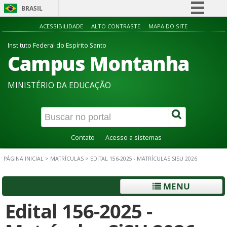
BRASIL
Simplifique!
ACESSIBILIDADE
ALTO CONTRASTE
MAPA DO SITE
Comunica BR
Instituto Federal do Espírito Santo
Campus Montanha
Participe
Acesso à informação
MINISTÉRIO DA EDUCAÇÃO
Legislação
Canais
Contato
Acesso a sistemas
PÁGINA INICIAL
>
MATRÍCULAS
>
EDITAL 156-2025 - MATRÍCULAS SISU 2026
MENU
Edital 156-2025 -