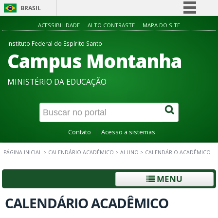
BRASIL
Simplifique!
ACESSIBILIDADE
ALTO CONTRASTE
MAPA DO SITE
Comunica BR
Instituto Federal do Espírito Santo
Campus Montanha
Participe
Acesso à informação
MINISTÉRIO DA EDUCAÇÃO
Legislação
Canais
Contato
Acesso a sistemas
PÁGINA INICIAL
>
CALENDÁRIO ACADÊMICO
>
ALUNO
>
CALENDÁRIO ACADÊMICO
MENU
CALENDÁRIO ACADÊMICO