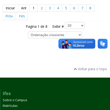
Iniciar
Ant
1
2
3
4
5
6
7
8
Próx
Fim
Pagina 1 de 8 Exibir #
Voltar para o topo
Ifes
Sobre o Campus
Matrículas