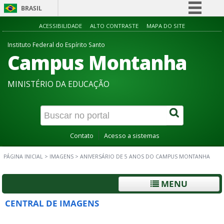
BRASIL
Simplifique!
ACESSIBILIDADE
ALTO CONTRASTE
MAPA DO SITE
Comunica BR
Instituto Federal do Espírito Santo
Campus Montanha
Participe
Acesso à informação
MINISTÉRIO DA EDUCAÇÃO
Legislação
Canais
Contato
Acesso a sistemas
PÁGINA INICIAL
>
IMAGENS
>
ANIVERSÁRIO DE 5 ANOS DO CAMPUS MONTANHA
MENU
CENTRAL DE IMAGENS