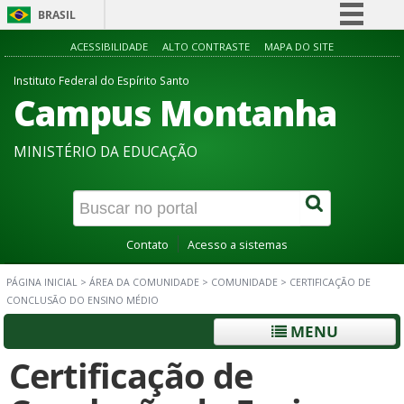
BRASIL
Simplifique!
ACESSIBILIDADE
ALTO CONTRASTE
MAPA DO SITE
Comunica BR
Instituto Federal do Espírito Santo
Campus Montanha
Participe
Acesso à informação
MINISTÉRIO DA EDUCAÇÃO
Legislação
Canais
Contato
Acesso a sistemas
PÁGINA INICIAL
>
ÁREA DA COMUNIDADE
>
COMUNIDADE
>
CERTIFICAÇÃO DE
CONCLUSÃO DO ENSINO MÉDIO
MENU
Certificação de