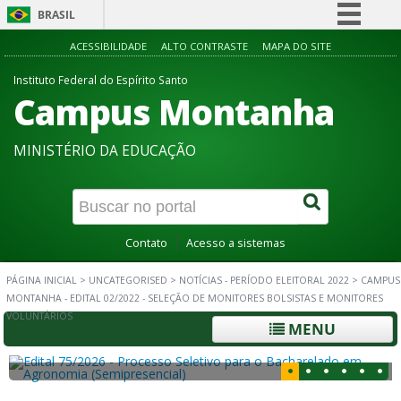
BRASIL
Simplifique!
ACESSIBILIDADE
ALTO CONTRASTE
MAPA DO SITE
Comunica BR
Instituto Federal do Espírito Santo
Campus Montanha
Participe
Acesso à informação
MINISTÉRIO DA EDUCAÇÃO
Legislação
Canais
Contato
Acesso a sistemas
PÁGINA INICIAL
>
UNCATEGORISED
>
NOTÍCIAS - PERÍODO ELEITORAL 2022
>
CAMPUS
MONTANHA - EDITAL 02/2022 - SELEÇÃO DE MONITORES BOLSISTAS E MONITORES
VOLUNTÁRIOS
MENU